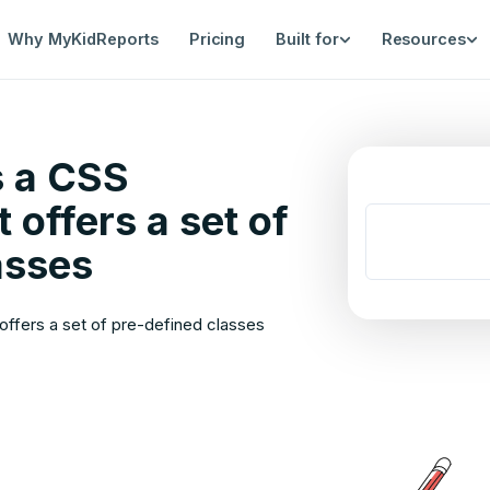
Why MyKidReports
Pricing
Built for
Resources
s a CSS
 offers a set of
asses
offers a set of pre-defined classes